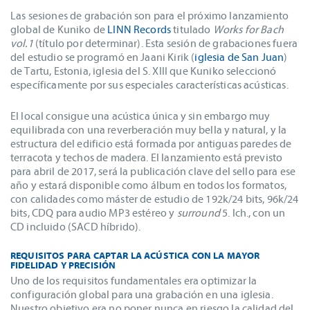
Las sesiones de grabación son para el próximo lanzamiento
global de Kuniko de
LINN Records
titulado
Works for Bach
vol.1
(título por determinar). Esta sesión de grabaciones fuera
del estudio se programó en Jaani Kirik (
iglesia de San Juan
)
de Tartu, Estonia, iglesia del S. XIII que Kuniko seleccionó
específicamente por sus especiales características acústicas.
El local consigue una acústica única y sin embargo muy
equilibrada con una reverberación muy bella y natural, y la
estructura del edificio está formada por antiguas paredes de
terracota y techos de madera. El lanzamiento está previsto
para abril de 2017, será la publicación clave del sello para ese
año y estará disponible como álbum en todos los formatos,
con calidades como máster de estudio de 192k/24 bits, 96k/24
bits, CDQ para audio MP3 estéreo y
surround
5. lch., con un
CD incluido (SACD híbrido).
REQUISITOS PARA CAPTAR LA ACÚSTICA CON LA MAYOR
FIDELIDAD Y PRECISIÓN
Uno de los requisitos fundamentales era optimizar la
configuración global para una grabación en una iglesia.
Nuestro objetivo era no poner nunca en riesgo la calidad del