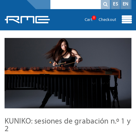
Campo obligatorio
Término de búsqueda
*
ES
EN
0
Cart
Checkout
KUNIKO: sesiones de grabación n.º 1 y
2