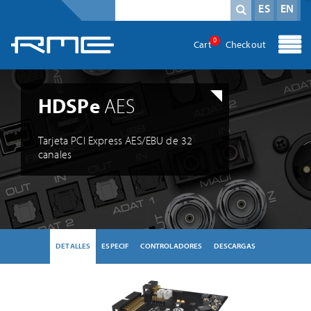
Campo obligatorio
Término de búsqueda
*
ES
EN
0
Cart
Checkout
HDSPe
AES
Tarjeta PCI Express AES/EBU de 32
canales
DETALLES
ESPECIF
CONTROLADORES
DESCARGAS