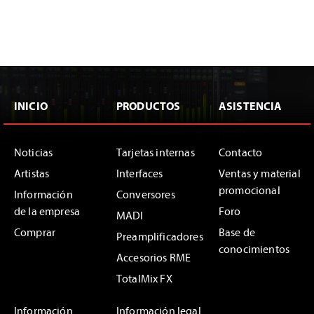
INICIO
PRODUCTOS
ASISTENCIA
Noticias
Tarjetas internas
Contacto
Artistas
Interfaces
Ventas y material
promocional
Información
Conversores
de la empresa
Foro
MADI
Comprar
Base de
Preamplificadores
conocimientos
Accesorios RME
TotalMix FX
Información
Información legal